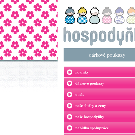
dárkové poukazy
novinky
dárkové poukazy
o nás
naše služby a ceny
naše hospodyňky
nabídka spolupráce