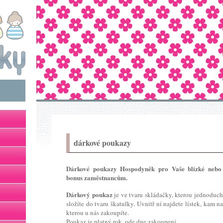
dárkové poukazy
Dárkové poukazy Hospodyněk pro Vaše blízké nebo 
bonus zaměstnancům.
Dárkový poukaz
je ve tvaru skládačky, kterou jednodu
složíte do tvaru škatulky. Uvnitř ní najdete lístek, kam n
kterou u nás zakoupíte.
Poukaz je platný rok, ode dne zakoupení.