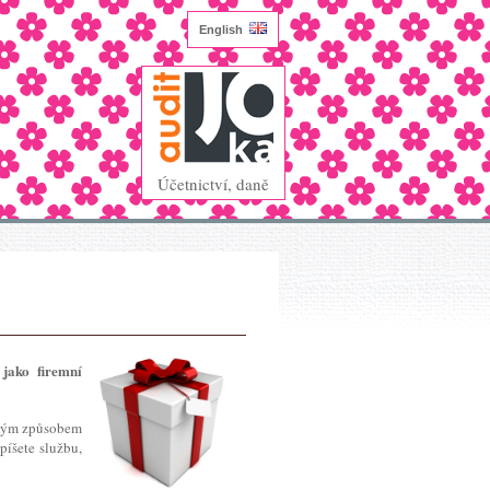
English
Účetnictví, daně
jako firemní
chým způsobem
apíšete službu,