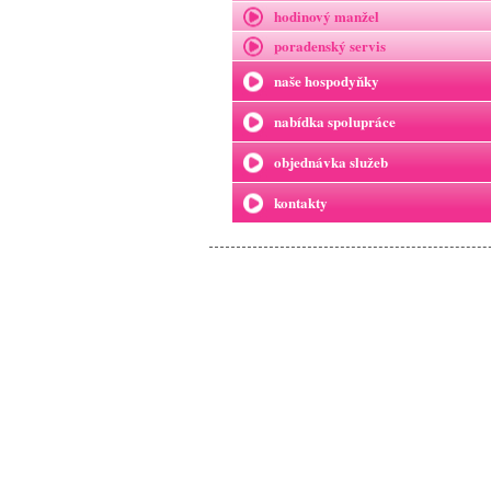
hodinový manžel
poradenský servis
naše hospodyňky
nabídka spolupráce
objednávka služeb
kontakty