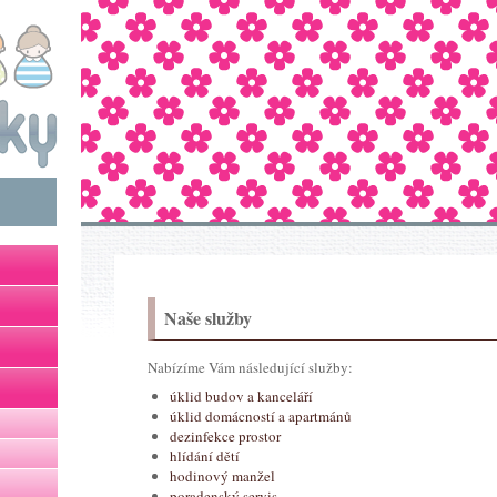
Naše služby
Nabízíme Vám následující služby:
úklid budov a kanceláří
úklid domácností a apartmánů
dezinfekce prostor
hlídání dětí
hodinový manžel
poradenský servis