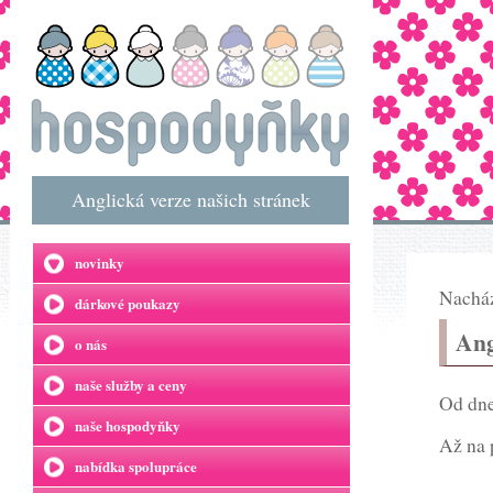
Anglická verze našich stránek
novinky
Nacház
dárkové poukazy
Ang
o nás
naše služby a ceny
Od dne
naše hospodyňky
Až na 
nabídka spolupráce