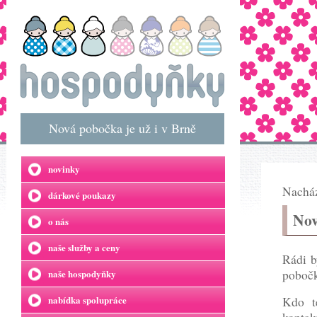
Nová pobočka je už i v Brně
novinky
Nacház
dárkové poukazy
Nov
o nás
naše služby a ceny
Rádi b
naše hospodyňky
pobočk
nabídka spolupráce
Kdo t