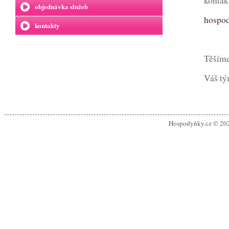
kontak
objednávka služeb
hospo
kontakty
Těšíme
Váš tý
Hospodyňky.cz © 20